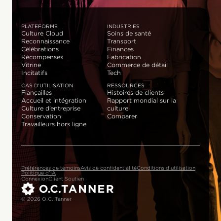
PLATEFORME
INDUSTRIES
Culture Cloud
Soins de santé
Reconnaissance
Transport
Célébrations
Finances
Récompenses
Fabrication
Vitrine
Commerce de détail
Incitatifs
Tech
CAS D’UTILISATION
RESSOURCES
Fiançailles
Histoires de clients
Accueil et intégration
Rapport mondial sur la
Culture d’entreprise
culture
Conservation
Comparer
Travailleurs hors ligne
Préférences de témoins
Avis de confidentialité
Conditions d’utilisation
Politique d’IA
Connexion
Client Soutien
© 2026 O.C. Tanner