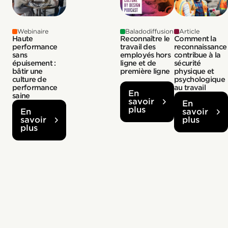
Webinaire
Baladodiffusion
Article
Haute
Reconnaître le
Comment la
performance
travail des
reconnaissance
sans
employés hors
contribue à la
épuisement :
ligne et de
sécurité
bâtir une
première ligne
physique et
culture de
psychologique
performance
au travail
En
saine
savoir
En
plus
En
savoir
savoir
plus
plus