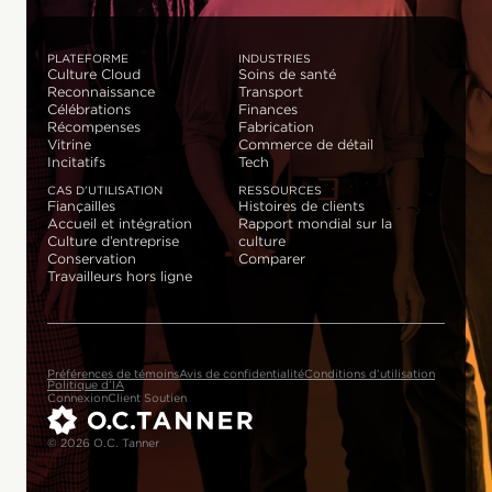
PLATEFORME
INDUSTRIES
Culture Cloud
Soins de santé
Reconnaissance
Transport
Célébrations
Finances
Récompenses
Fabrication
Vitrine
Commerce de détail
Incitatifs
Tech
CAS D’UTILISATION
RESSOURCES
Fiançailles
Histoires de clients
Accueil et intégration
Rapport mondial sur la
Culture d’entreprise
culture
Conservation
Comparer
Travailleurs hors ligne
Préférences de témoins
Avis de confidentialité
Conditions d’utilisation
Politique d’IA
Connexion
Client Soutien
© 2026 O.C. Tanner