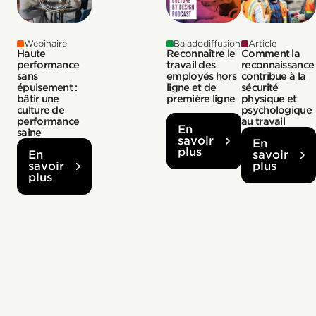
Webinaire
Baladodiffusion
Article
Haute
Reconnaître le
Comment la
performance
travail des
reconnaissance
sans
employés hors
contribue à la
épuisement :
ligne et de
sécurité
bâtir une
première ligne
physique et
culture de
psychologique
performance
au travail
En
saine
savoir
En
plus
En
savoir
savoir
plus
plus