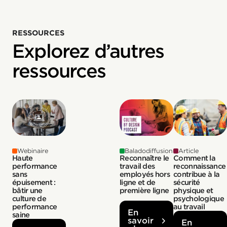
RESSOURCES
Explorez d’autres
ressources
Webinaire
Baladodiffusion
Article
Haute
Reconnaître le
Comment la
performance
travail des
reconnaissance
sans
employés hors
contribue à la
épuisement :
ligne et de
sécurité
bâtir une
première ligne
physique et
culture de
psychologique
performance
au travail
En
saine
savoir
En