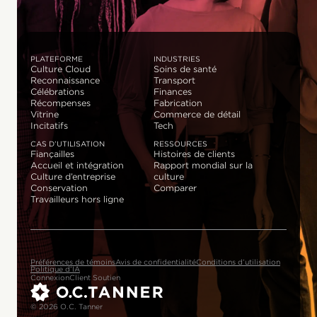
PLATEFORME
INDUSTRIES
Culture Cloud
Soins de santé
Reconnaissance
Transport
Célébrations
Finances
Récompenses
Fabrication
Vitrine
Commerce de détail
Incitatifs
Tech
CAS D’UTILISATION
RESSOURCES
Fiançailles
Histoires de clients
Accueil et intégration
Rapport mondial sur la
Culture d’entreprise
culture
Conservation
Comparer
Travailleurs hors ligne
Préférences de témoins
Avis de confidentialité
Conditions d’utilisation
Politique d’IA
Connexion
Client Soutien
© 2026 O.C. Tanner