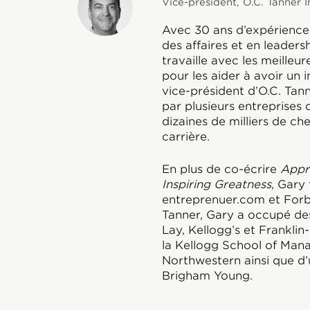
Vice-président, O.C. Tanner I
Avec 30 ans d’expérienc
des affaires et en leader
travaille avec les meilleu
pour les aider à avoir un 
vice-président d’O.C. Tan
par plusieurs entreprises 
dizaines de milliers de ch
carrière.
En plus de co-écrire
Appre
Inspiring Greatness
, Gary
entreprenuer.com et Forb
Tanner, Gary a occupé des
Lay, Kellogg’s et Franklin
la Kellogg School of Mana
Northwestern ainsi que d’
Brigham Young.