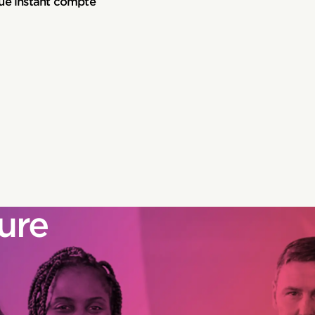
ue instant compte
ure