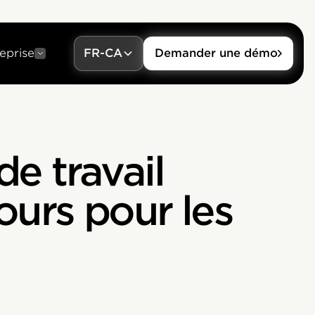
eprise
FR-CA
Demander une démo
de travail
urs pour les