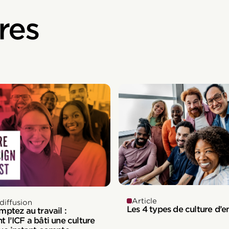
res
Article
diffusion
Les 4 types de culture d’e
ptez au travail :
l’ICF a bâti une culture