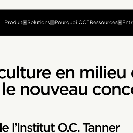
Produit
Solutions
Pourquoi OCT
Ressources
Entr
ulture en milieu 
le nouveau conco
 l’Institut O.C. Tanner