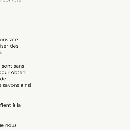
constaté
iser des
.
n sont sans
 pour obtenir
 de
 savons ainsi
ient à la
ue nous