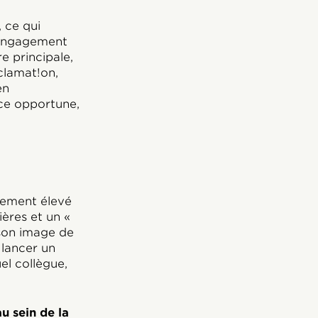
, ce qui
 engagement
e principale,
clamat!on,
en
ce opportune,
gement élevé
ères et un «
 son image de
 lancer un
l collègue,
u sein de la