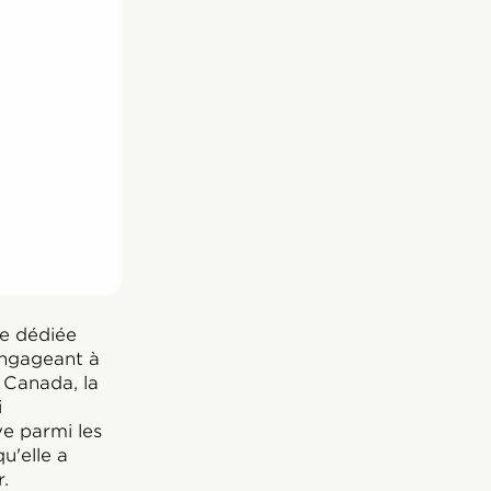
e dédiée
engageant à
 Canada, la
i
ve parmi les
u'elle a
.