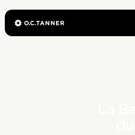
La B
du