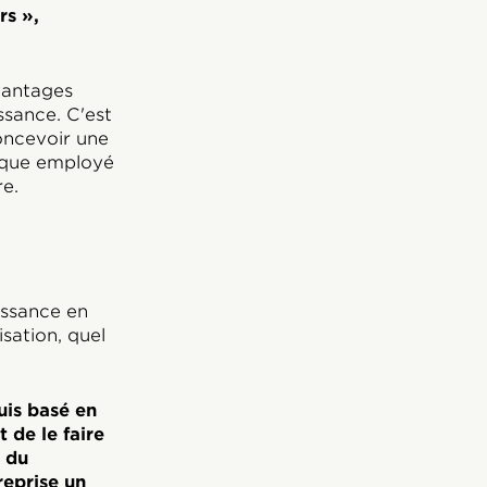
rs »,
vantages
ssance. C'est
concevoir une
haque employé
re.
issance en
isation, quel
uis basé en
 de le faire
l du
reprise un