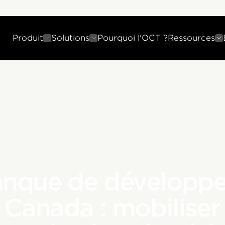
Produit
Solutions
Pourquoi l'OCT ?
Ressources
anque de développ
 Canada : mobiliser 