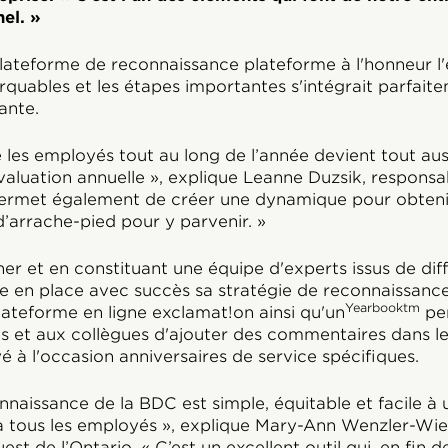
nel. »
ateforme de reconnaissance plateforme à l'honneur l'
marquables et les étapes importantes s'intégrait parfait
ante.
e les employés tout au long de l’année devient tout au
aluation annuelle », explique Leanne Duzsik, responsa
a permet également de créer une dynamique pour obteni
 d’arrache-pied pour y parvenir. »
ner et en constituant une équipe d'experts issus de dif
e en place avec succès sa stratégie de reconnaissance
Yearbooktm
lateforme en ligne exclamat!on ainsi qu'un
per
s et aux collègues d'ajouter des commentaires dans le 
 à l'occasion anniversaires de service spécifiques.
issance de la BDC est simple, équitable et facile à uti
e à tous les employés », explique Mary-Ann Wenzler-Wie
st de l’Ontario. « C’est un excellent outil qui, en fin 