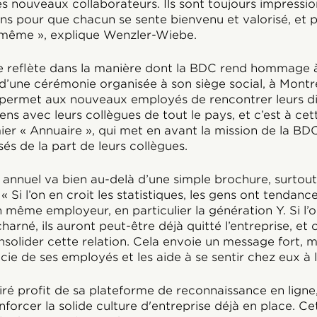
s nouveaux collaborateurs. Ils sont toujours impressio
s pour que chacun se sente bienvenu et valorisé, et po
i-même », explique Wenzler-Wiebe.
e reflète dans la manière dont la BDC rend hommage à
’une cérémonie organisée à son siège social, à Montré
ermet aux nouveaux employés de rencontrer leurs di
ens avec leurs collègues de tout le pays, et c’est à ce
mier « Annuaire », qui met en avant la mission de la BD
s de la part de leurs collègues.
 annuel va bien au-delà d’une simple brochure, surtout
 « Si l’on en croit les statistiques, les gens ont tendanc
même employeur, en particulier la génération Y. Si l’
charné, ils auront peut-être déjà quitté l’entreprise, et 
solider cette relation. Cela envoie un message fort, 
cie de ses employés et les aide à se sentir chez eux à 
iré profit de sa plateforme de reconnaissance en ligne
nforcer la solide culture d'entreprise déjà en place. Cet 