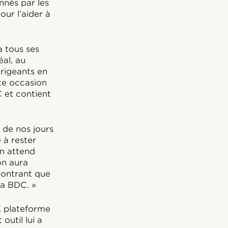
nnés par les
ur l’aider à
 tous ses
al, au
rigeants en
tte occasion
C et contient
 de nos jours
e à rester
on attend
on aura
montrant que
la BDC. »
, plateforme
outil lui a