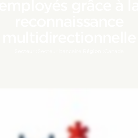
employés grâce à l
reconnaissance
multidirectionnelle
Secteur :
Secteur bancaire
|
Région :
Canada