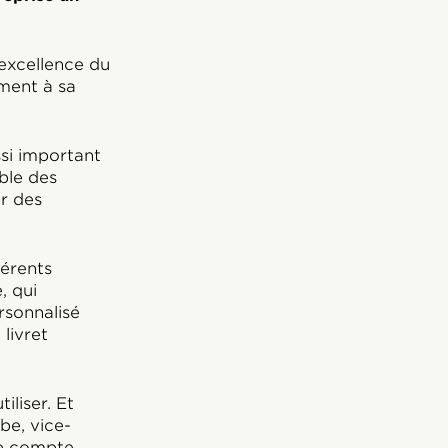
excellence du
ement à sa
ssi important
ble des
r des
férents
, qui
sonnalisé
livret
liser. Et
be, vice-
de compte,