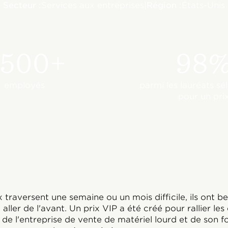
Secteur :
Services aux entreprises
|
Région :
États-Unis
500+
98
employés
parmi les lauréats sé
pour un pri
raversent une semaine ou un mois difficile, ils ont be
aller de l'avant. Un prix VIP a été créé pour rallier le
 de l'entreprise de vente de matériel lourd et de son 