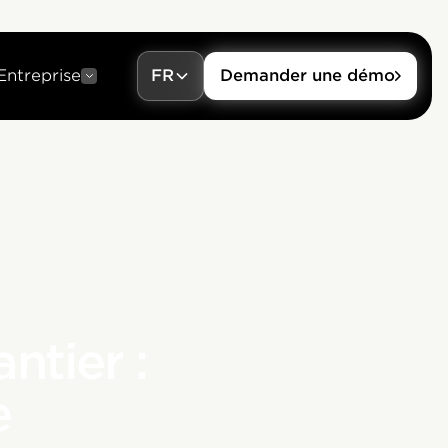
Entreprise
FR
Demander une démo
ntier :
e