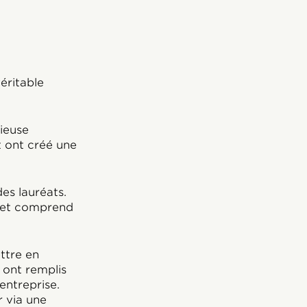
éritable
gieuse
et ont créé une
es lauréats.
fret comprend
ttre en
s ont remplis
entreprise.
 via une