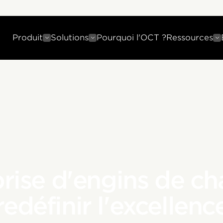
Produit
Solutions
Pourquoi l'OCT ?
Ressources
rise d'engins de cha
redéfinir l'excellenc