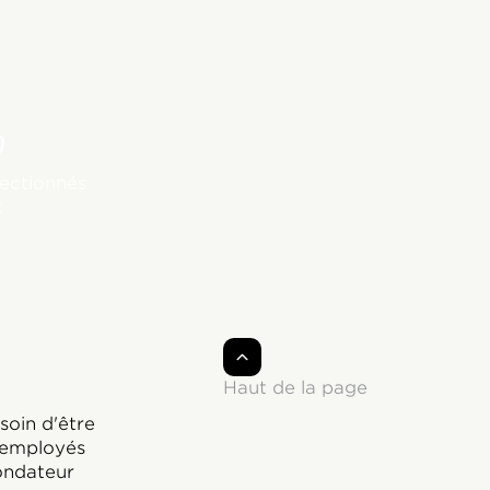
%
lectionnés
x
Haut de la page
soin d'être
s employés
fondateur