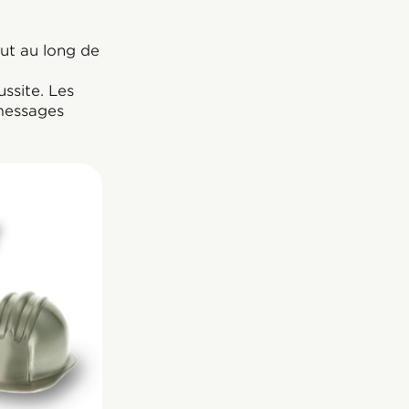
out au long de
ssite. Les
 messages