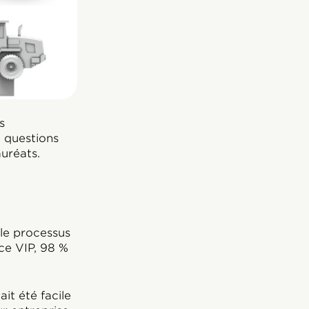
s
 questions
auréats.
le processus
nce VIP, 98 %
it été facile