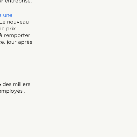
ur entreprise.
e une
. Le nouveau
de prix
 à remporter
e, jour après
 des milliers
employés .