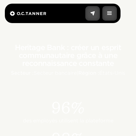
Heritage Bank : créer un esprit
communautaire grâce à une
reconnaissance constante
Secteur :
Secteur bancaire
|
Région :
États-Unis
96%
des employés utilisent la plateforme