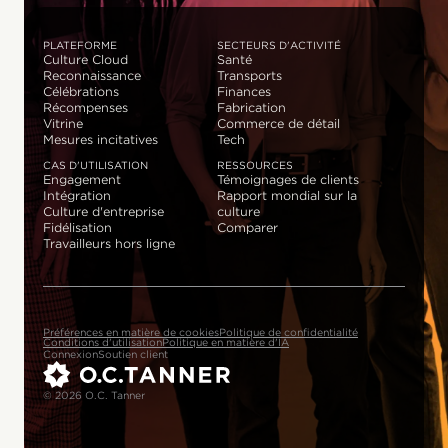
PLATEFORME
SECTEURS D'ACTIVITÉ
Culture Cloud
Santé
Reconnaissance
Transports
Célébrations
Finances
Récompenses
Fabrication
Vitrine
Commerce de détail
Mesures incitatives
Tech
CAS D'UTILISATION
RESSOURCES
Engagement
Témoignages de clients
Intégration
Rapport mondial sur la
Culture d'entreprise
culture
Fidélisation
Comparer
Travailleurs hors ligne
Préférences en matière de cookies
Politique de confidentialité
Conditions d'utilisation
Politique en matière d'IA
Connexion
Soutien client
© 2026 O.C. Tanner