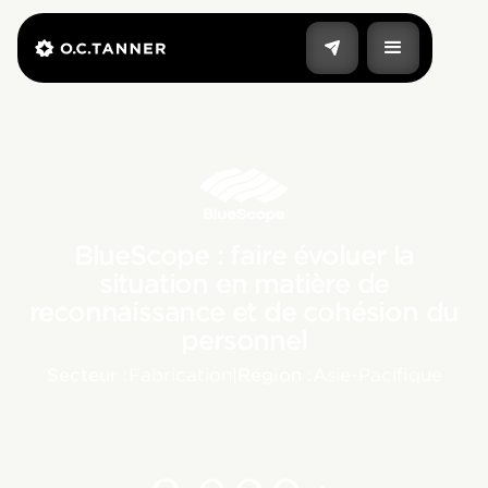
BlueScope : faire évoluer la
situation en matière de
reconnaissance et de cohésion du
personnel
Secteur :
Fabrication
|
Région :
Asie-Pacifique