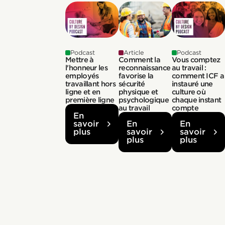
Podcast
Article
Podcast
Mettre à
Comment la
Vous comptez
l'honneur les
reconnaissance
au travail :
employés
favorise la
comment ICF a
travaillant hors
sécurité
instauré une
ligne et en
physique et
culture où
première ligne
psychologique
chaque instant
au travail
compte
En
savoir
En
En
plus
savoir
savoir
plus
plus