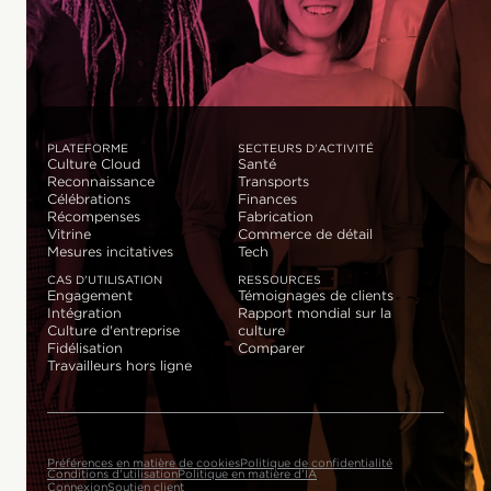
PLATEFORME
SECTEURS D'ACTIVITÉ
Culture Cloud
Santé
Reconnaissance
Transports
Célébrations
Finances
Récompenses
Fabrication
Vitrine
Commerce de détail
Mesures incitatives
Tech
CAS D'UTILISATION
RESSOURCES
Engagement
Témoignages de clients
Intégration
Rapport mondial sur la
Culture d'entreprise
culture
Fidélisation
Comparer
Travailleurs hors ligne
Préférences en matière de cookies
Politique de confidentialité
Conditions d'utilisation
Politique en matière d'IA
Connexion
Soutien client