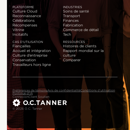
PLATEFORME
INDUSTRIES
Culture Cloud
Soins de santé
Reconnaissance
Transport
Célébrations
Finances
Récompenses
Fabrication
Vitrine
Commerce de détail
Incitatifs
Tech
CAS D’UTILISATION
RESSOURCES
Fiançailles
Histoires de clients
Accueil et intégration
Rapport mondial sur la
Culture d’entreprise
culture
Conservation
Comparer
Travailleurs hors ligne
Préférences de témoins
Avis de confidentialité
Conditions d’utilisation
Politique d’IA
Connexion
Client Soutien
© 2026 O.C. Tanner