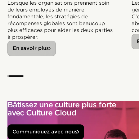
Lorsque les organisations prennent soin
Le
de leurs employés de manière
gé
fondamentale, les stratégies de
C'e
récompenses globales sont beaucoup
abo
plus efficaces pour aider les deux parties
co
à prospérer.
En savoir plus
Bâtissez une culture plus forte
avec Culture Cloud
Communiquez avec nous