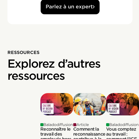
Parlez à un expert
RESSOURCES
Explorez d’autres
ressources
Baladodiffusion
Article
Baladodiffusion
Reconnaître le
Comment la
Vous comptez
travail des
reconnaissance
au travail :