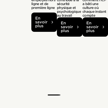
employés hors
contribue à la
comment l’ICF
ligne et de
sécurité
a bâti une
première ligne
physique et
culture où
psychologique
chaque instant
au travail
compte
En
savoir
En
En
plus
savoir
savoir
plus
plus