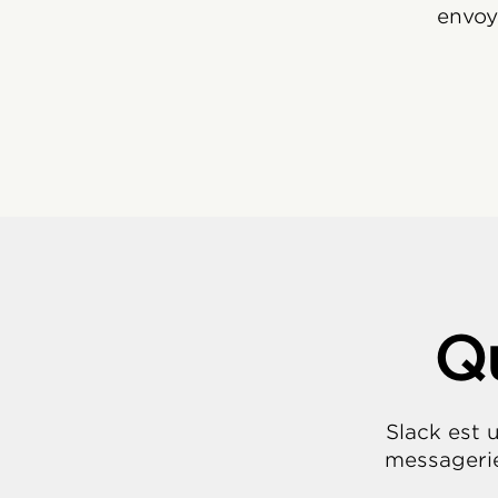
envoy
Qu
Slack est 
messagerie