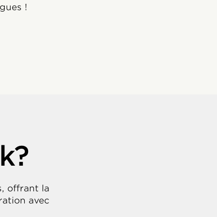
gues !
ck?
 offrant la
ration avec