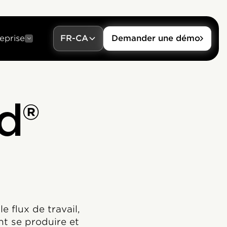
eprise
FR-CA
Demander une démo
d®
 flux de travail,
ent se produire et