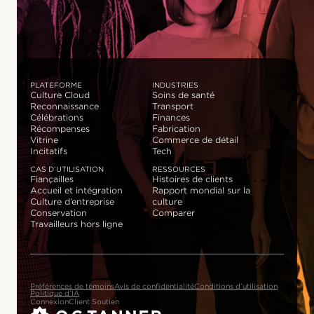
PLATEFORME
INDUSTRIES
Culture Cloud
Soins de santé
Reconnaissance
Transport
Célébrations
Finances
Récompenses
Fabrication
Vitrine
Commerce de détail
Incitatifs
Tech
CAS D’UTILISATION
RESSOURCES
Fiançailles
Histoires de clients
Accueil et intégration
Rapport mondial sur la
Culture d’entreprise
culture
Conservation
Comparer
Travailleurs hors ligne
Préférences de témoins
Avis de confidentialité
Conditions d’utilisation
Politique d’IA
Connexion
Client Soutien