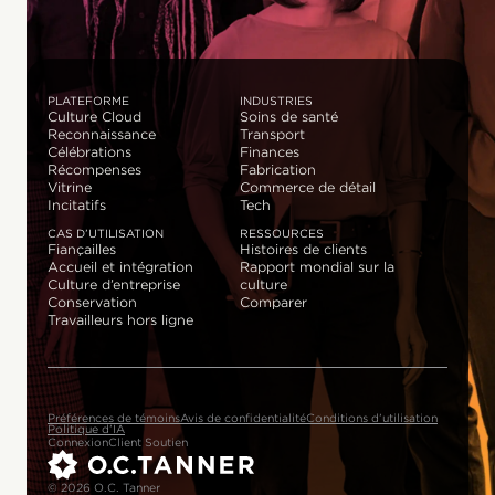
PLATEFORME
INDUSTRIES
Culture Cloud
Soins de santé
Reconnaissance
Transport
Célébrations
Finances
Récompenses
Fabrication
Vitrine
Commerce de détail
Incitatifs
Tech
CAS D’UTILISATION
RESSOURCES
Fiançailles
Histoires de clients
Accueil et intégration
Rapport mondial sur la
Culture d’entreprise
culture
Conservation
Comparer
Travailleurs hors ligne
Préférences de témoins
Avis de confidentialité
Conditions d’utilisation
Politique d’IA
Connexion
Client Soutien
© 2026 O.C. Tanner