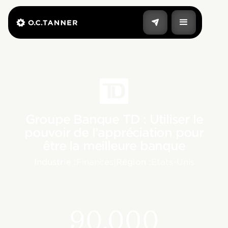
Groupe Banque TD : Utiliser le
pouvoir de l’appréciation pour
être la meilleure banque
Industrie :
Finances
|
Région :
États-Unis
90,000