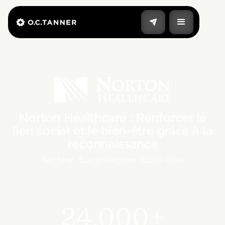
Norton Healthcare : Renforcer le
lien social et le bien-être grâce à la
reconnaissance
Secteur :
Santé
|
Région :
États-Unis
24,000+