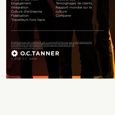
Engagement
Témoignages de clients
Intégration
Rapport mondial sur la
Culture d'entreprise
culture
Fidélisation
Comparer
Travailleurs hors ligne
Préférences en matière de cookies
Politique de confidentialité
Conditions d'utilisation
Politique en matière d'IA
Connexion
Soutien client
© 2026 O.C. Tanner