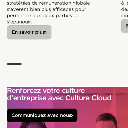
stratégies de rémunération globale
à 
s'avèrent bien plus efficaces pour
de
permettre aux deux parties de
inn
s'épanouir.
En savoir plus
Renforcez votre culture
d'entreprise avec Culture Cloud
Communiquez avec nous