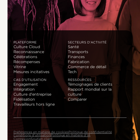
PLATEFORME
SECTEURS D'ACTIVITÉ
Culture Cloud
Santé
Reconnaissance
Transports
Célébrations
Finances
Récompenses
Fabrication
Vitrine
Commerce de détail
Mesures incitatives
Tech
CAS D'UTILISATION
RESSOURCES
Engagement
Témoignages de clients
Intégration
Rapport mondial sur la
Culture d'entreprise
culture
Fidélisation
Comparer
Travailleurs hors ligne
Préférences en matière de cookies
Politique de confidentialité
Conditions d'utilisation
Politique en matière d'IA
Connexion
Soutien client