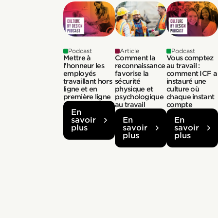
Podcast
Article
Podcast
Mettre à
Comment la
Vous comptez
l'honneur les
reconnaissance
au travail :
employés
favorise la
comment ICF a
travaillant hors
sécurité
instauré une
ligne et en
physique et
culture où
première ligne
psychologique
chaque instant
au travail
compte
En
savoir
En
En
plus
savoir
savoir
plus
plus