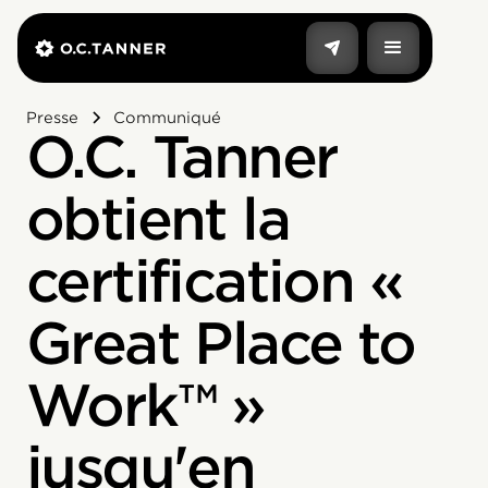
Presse
Communiqué
O.C. Tanner
obtient la
certification «
Great Place to
Work™ »
jusqu'en