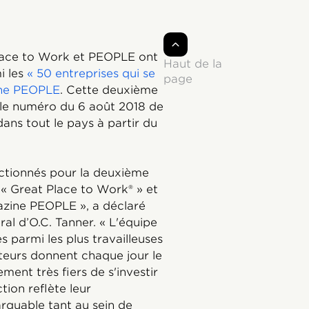
 Place to Work et PEOPLE ont
Haut de la
i les
« 50 entreprises qui se
page
ne PEOPLE
. Cette deuxième
 le numéro du 6 août 2018 de
ans tout le pays à partir du
ctionnés pour la deuxième
 « Great Place to Work® » et
zine PEOPLE », a déclaré
al d’O.C. Tanner. « L'équipe
 parmi les plus travailleuses
eurs donnent chaque jour le
ment très fiers de s'investir
tion reflète leur
rquable tant au sein de