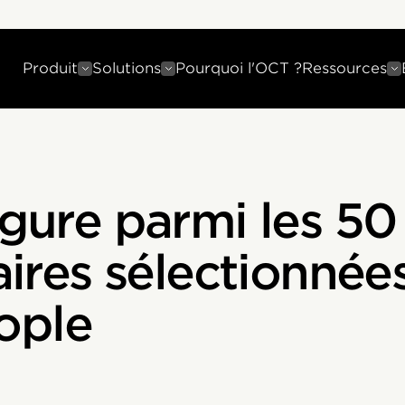
Produit
Solutions
Pourquoi l'OCT ?
Ressources
igure parmi les 50
aires sélectionnées
ople