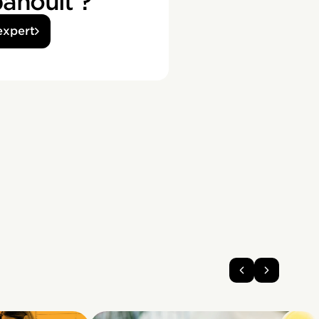
anouit ?
expert