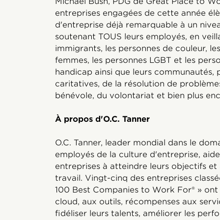
Michael Bush, PDG de Great Place to Wor
entreprises engagées de cette année élè
d'entreprise déjà remarquable à un nive
soutenant TOUS leurs employés, en veillan
immigrants, les personnes de couleur, le
femmes, les personnes LGBT et les perso
handicap ainsi que leurs communautés, pa
caritatives, de la résolution de problèmes
bénévole, du volontariat et bien plus enc
À propos d'O.C. Tanner
O.C. Tanner, leader mondial dans le dom
employés de la culture d'entreprise, aide
entreprises à atteindre leurs objectifs et 
travail. Vingt-cinq des entreprises clas
100 Best Companies to Work For® » ont 
cloud, aux outils, récompenses aux servi
fidéliser leurs talents, améliorer les per