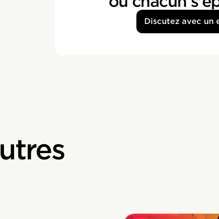
où chacun s'ép
Discutez avec un 
utres