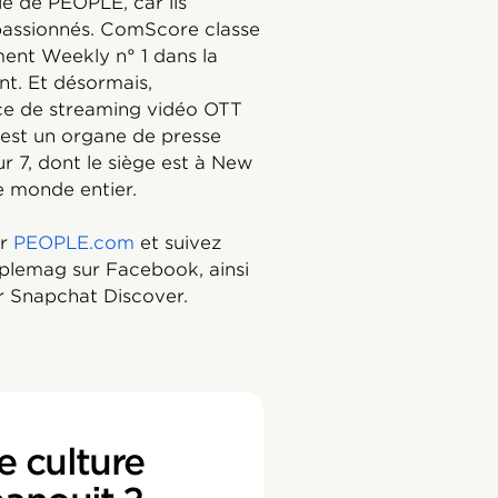
le de PEOPLE, car ils
 passionnés. ComScore classe
ent Weekly n° 1 dans la
nt. Et désormais,
ice de streaming vidéo OTT
E est un organe de presse
ur 7, dont le siège est à New
e monde entier.
ur
PEOPLE.com
et suivez
plemag sur Facebook, ainsi
r Snapchat Discover.
e culture