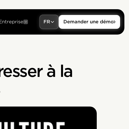
Entreprise
FR
Demander une démo
esser à la
s