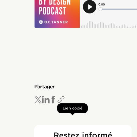
Partager
Lien copié
Restez informé