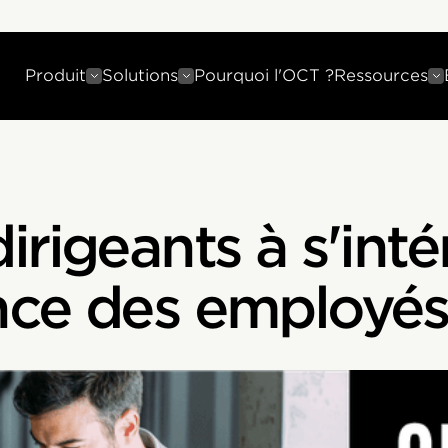
Produit
Solutions
Pourquoi l'OCT ?
Ressources
rigeants à s'intér
nce des employé