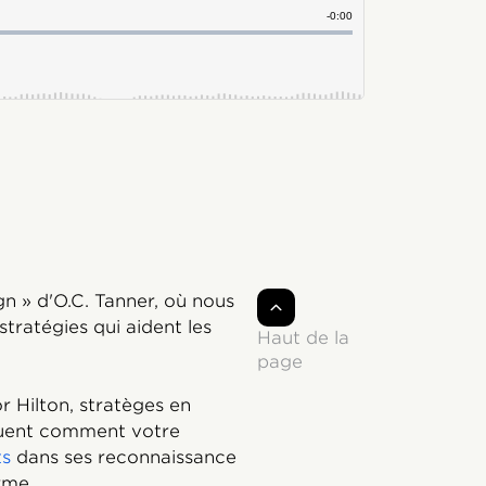
n » d'O.C. Tanner, où nous
stratégies qui aident les
Haut de la
page
 Hilton, stratèges en
iquent comment votre
ts
dans ses reconnaissance
rme.