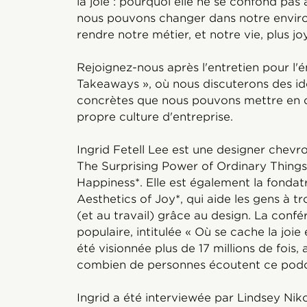
la joie : pourquoi elle ne se confond pas
nous pouvons changer dans notre enviro
rendre notre métier, et notre vie, plus jo
Rejoignez-nous après l'entretien pour l'é
Takeaways », où nous discuterons des i
concrètes que nous pouvons mettre en 
propre culture d'entreprise.
Ingrid Fetell Lee est une designer chevro
The Surprising Power of Ordinary Things
Happiness*. Elle est également la fondat
Aesthetics of Joy*, qui aide les gens à tr
(et au travail) grâce au design. La confé
populaire, intitulée « Où se cache la joi
été visionnée plus de 17 millions de fois, 
combien de personnes écoutent ce podc
Ingrid a été interviewée par Lindsey Niko