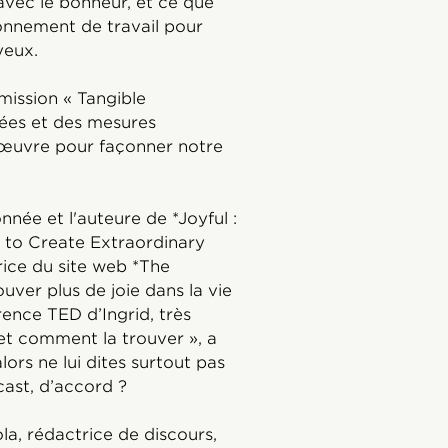
 avec le bonheur, et ce que
nnement de travail pour
yeux.
mission « Tangible
dées et des mesures
œuvre pour façonner notre
nnée et l'auteure de *Joyful :
 to Create Extraordinary
rice du site web *The
ouver plus de joie dans la vie
rence TED d’Ingrid, très
e et comment la trouver », a
alors ne lui dites surtout pas
ast, d’accord ?
la, rédactrice de discours,