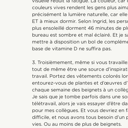
visuelle réduit la fatigue. La couleur, ca
couleurs vives rendent les gens plus aima
précisément la lumière naturelle, car elle
ET à mieux dormir. Selon Ingrid, les per
plus ensoleillé dorment 46 minutes de plu
bureau est sombre et mal éclairé. Et je 
mettre à disposition un bol de compléme
base de vitamine D ne suffira pas.
3. Troisièmement, même si vous travaill
tout de même être une source d’inspira
travail. Portez des vêtements colorés lo
entourez-vous de plantes et d’œuvres d’
chaque semaine des beignets à un collègu
Je sais que je tombe parfois dans une so
télétravail, alors je vais essayer d’être 
pour mes collègues. Et vous devriez en f
difficile, et nous avons tous besoin d’un 
vies. Ou au moins de plus de beignets.