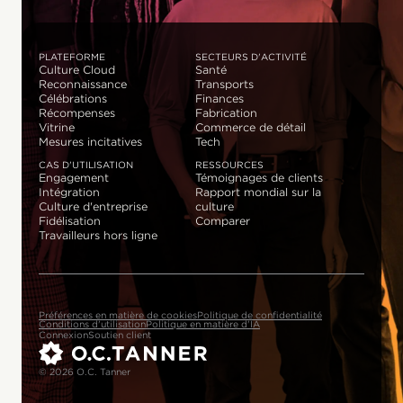
PLATEFORME
SECTEURS D'ACTIVITÉ
Culture Cloud
Santé
Reconnaissance
Transports
Célébrations
Finances
Récompenses
Fabrication
Vitrine
Commerce de détail
Mesures incitatives
Tech
CAS D'UTILISATION
RESSOURCES
Engagement
Témoignages de clients
Intégration
Rapport mondial sur la
Culture d'entreprise
culture
Fidélisation
Comparer
Travailleurs hors ligne
Préférences en matière de cookies
Politique de confidentialité
Conditions d'utilisation
Politique en matière d'IA
Connexion
Soutien client
© 2026 O.C. Tanner