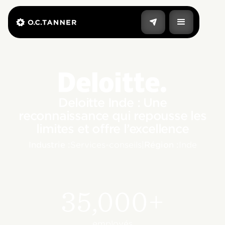
Deloitte Inde : Une
reconnaissance qui repousse les
limites et offre l’excellence
Industrie :
Services-conseils
|
Région :
Inde
35,000+
employés