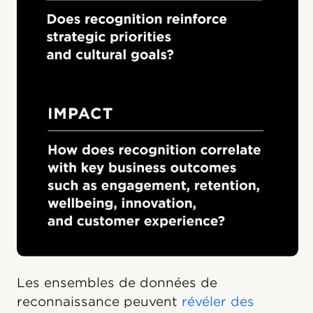
Les ensembles de données de
reconnaissance peuvent
révéler des