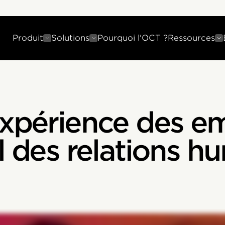
Produit
Solutions
Pourquoi l'OCT ?
Ressources
expérience des em
el des relations h