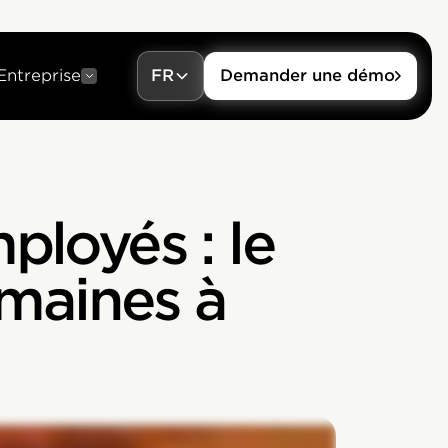
Entreprise
FR
Demander une démo
ployés : le
umaines à