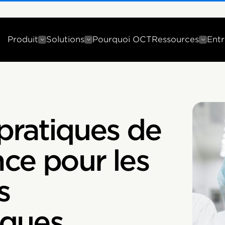
Produit
Solutions
Pourquoi OCT
Ressources
Entr
 pratiques de
ce pour les
s
ques,