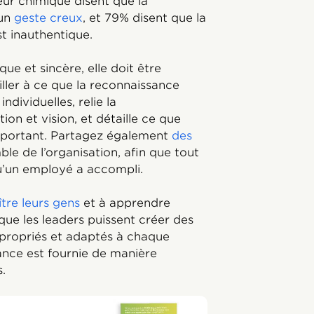
eur chimique disent que la
 un
geste creux
, et 79% disent que la
t inauthentique.
ue et sincère, elle doit être
iller à ce que la reconnaissance
individuelles, relie la
ion et vision, et détaille ce que
 important. Partagez également
des
le de l’organisation, afin que tout
qu’un employé a accompli.
tre leurs gens
et à apprendre
que les leaders puissent créer des
propriés et adaptés à chaque
sance est fournie de manière
s.