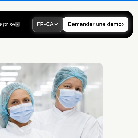
eprise
FR-CA
Demander une démo