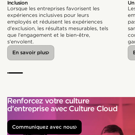
Inclusion
Un
Lorsque les entreprises favorisent les
Le
expériences inclusives pour leurs
em
employés et réduisent les expériences
pa
d'exclusion, les résultats mesurables, tels
sa
que l'engagement et le bien-être,
co
s'envolent.
gar
En savoir plus
Renforcez votre culture
d'entreprise avec Culture Cloud
Communiquez avec nous