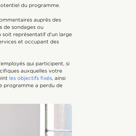
e potentiel du programme.
 commentaires auprès des
is de sondages ou
n soit représentatif d'un large
services et occupant des
employés qui participent, si
écifiques auxquelles votre
eint
les objectifs fixés
, ainsi
 le programme a perdu de