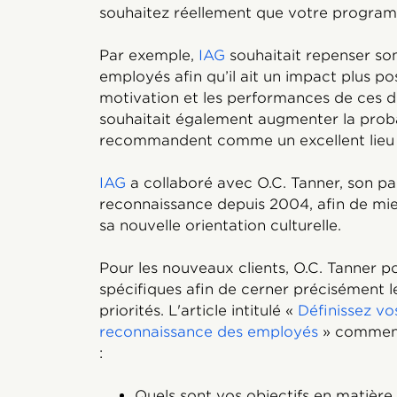
souhaitez réellement que votre progra
Par exemple,
IAG
souhaitait repenser so
employés afin qu’il ait un impact plus posit
motivation et les performances de ces de
souhaitait également augmenter la proba
recommandent comme un excellent lieu d
IAG
a collaboré avec O.C. Tanner, son pa
reconnaissance depuis 2004, afin de mieu
sa nouvelle orientation culturelle.
Pour les nouveaux clients, O.C. Tanner p
spécifiques afin de cerner précisément le
priorités. L'article intitulé «
Définissez vo
reconnaissance des employés
» commenc
:
Quels sont vos objectifs en matière