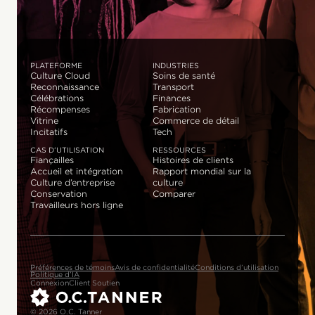
PLATEFORME
INDUSTRIES
Culture Cloud
Soins de santé
Reconnaissance
Transport
Célébrations
Finances
Récompenses
Fabrication
Vitrine
Commerce de détail
Incitatifs
Tech
CAS D’UTILISATION
RESSOURCES
Fiançailles
Histoires de clients
Accueil et intégration
Rapport mondial sur la
Culture d’entreprise
culture
Conservation
Comparer
Travailleurs hors ligne
Préférences de témoins
Avis de confidentialité
Conditions d’utilisation
Politique d’IA
Connexion
Client Soutien
© 2026 O.C. Tanner