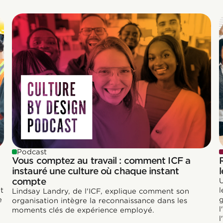
Podcast
Vous comptez au travail : comment ICF a
l
l
instauré une culture où chaque instant
compte
U
t
l
Lindsay Landry, de l'ICF, explique comment son
e
g
organisation intègre la reconnaissance dans les
l
moments clés de expérience employé.
l