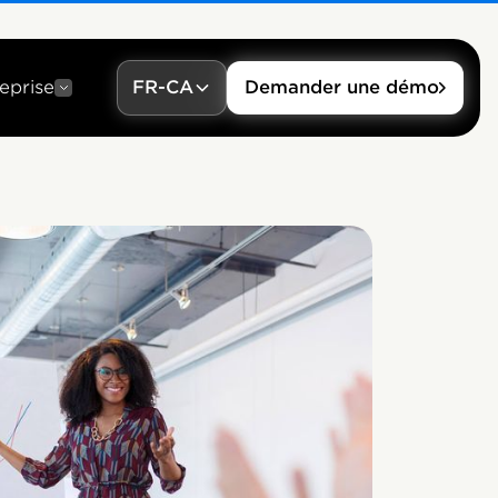
eprise
FR-CA
Demander une démo